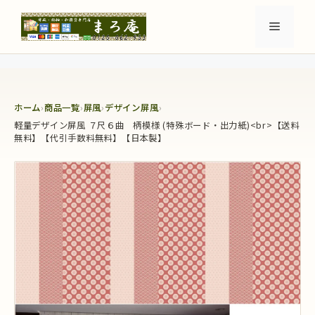
コ
ン
メ
テ
ン
ニ
ツ
へ
ホーム
›
商品一覧
›
屏風
›
デザイン屏風
›
ュ
ス
軽量デザイン屏風 ７尺６曲 柄模様 (特殊ボード・出力紙)<br>【送料
キ
無料】【代引手数料無料】【日本製】
ッ
ー
プ