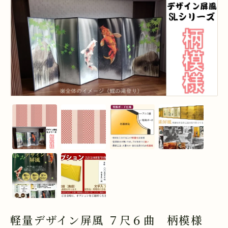
軽量デザイン屏風 ７尺６曲 柄模様