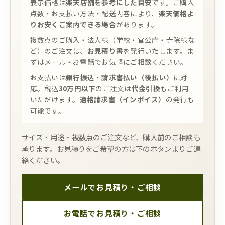
表示価格は
楽天店舗を参考にした目安
です。ご購入
点数・お支払い方法・配送内容により、
楽天価格よ
りお安くご案内できる場合
があります。
複数点のご購入・法人様（学校・官公庁・寺院様な
ど）のご注文は、
お見積り書
を発行いたします。ま
ずはメール・お電話でお気軽にご相談ください。
お支払いは
銀行振込
・
請求書払い（後払い）
に対
応。税込
30万円以下
のご注文は
代金引換
もご利用
いただけます。
適格請求書（インボイス）
の発行も
可能です。
サイズ・用途・複数点のご注文など、購入前のご相談も
承ります。お見積りをご希望の方は下のボタンよりご連
絡ください。
メールでお見積り・ご相談
お電話でお見積り・ご相談