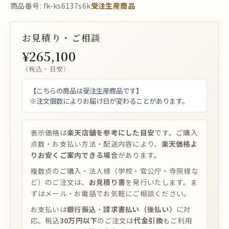
商品番号: fk-ks6137s6k
受注生産商品
お見積り・ご相談
¥265,100
（税込・目安）
【こちらの商品は受注生産商品です】
※注文個数によりお届け日が変わることがあります。
表示価格は
楽天店舗を参考にした目安
です。ご購入
点数・お支払い方法・配送内容により、
楽天価格よ
りお安くご案内できる場合
があります。
複数点のご購入・法人様（学校・官公庁・寺院様な
ど）のご注文は、
お見積り書
を発行いたします。ま
ずはメール・お電話でお気軽にご相談ください。
お支払いは
銀行振込
・
請求書払い（後払い）
に対
応。税込
30万円以下
のご注文は
代金引換
もご利用