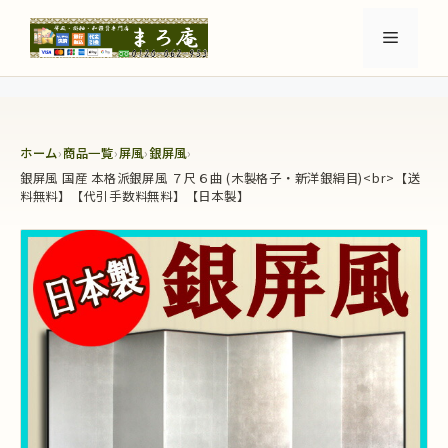
コ
ン
メ
テ
ン
ニ
ツ
へ
ホーム
›
商品一覧
›
屏風
›
銀屏風
›
ュ
ス
銀屏風 国産 本格派銀屏風 ７尺６曲 (木製格子・新洋銀絹目)<br>【送
キ
料無料】【代引手数料無料】【日本製】
ッ
ー
プ