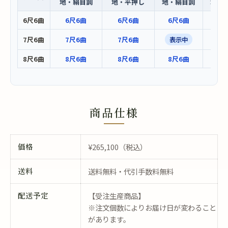
地・絹目調
地・平押し
地・絹目調
地・
6尺6曲
6尺6曲
6尺6曲
6尺6曲
6尺
7尺6曲
7尺6曲
7尺6曲
7尺
表示中
8尺6曲
8尺6曲
8尺6曲
8尺6曲
8尺
商品仕様
価格
¥265,100（税込）
送料
送料無料・代引手数料無料
配送予定
【受注生産商品】
※注文個数によりお届け日が変わること
があります。