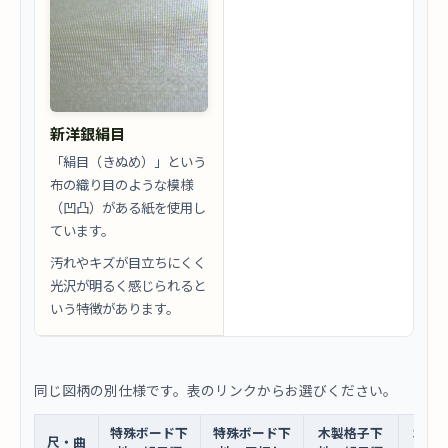
新洋銀絹目
「絹目（きぬめ）」という
布の織り目のような模様
（凹凸）がある紙を使用し
ています。
汚れやキズが目立ちにくく
光沢が明るく感じられると
いう特徴があります。
同じ図柄の別仕様です。表のリンクからお選びください。
特殊ボード下
特殊ボード下
木製格子下
木製
尺・曲