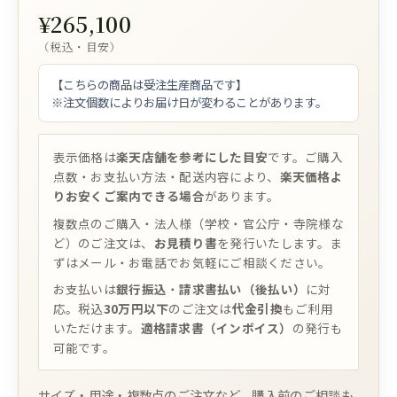
¥265,100
（税込・目安）
【こちらの商品は受注生産商品です】
※注文個数によりお届け日が変わることがあります。
表示価格は
楽天店舗を参考にした目安
です。ご購入
点数・お支払い方法・配送内容により、
楽天価格よ
りお安くご案内できる場合
があります。
複数点のご購入・法人様（学校・官公庁・寺院様な
ど）のご注文は、
お見積り書
を発行いたします。ま
ずはメール・お電話でお気軽にご相談ください。
お支払いは
銀行振込
・
請求書払い（後払い）
に対
応。税込
30万円以下
のご注文は
代金引換
もご利用
いただけます。
適格請求書（インボイス）
の発行も
可能です。
サイズ・用途・複数点のご注文など、購入前のご相談も