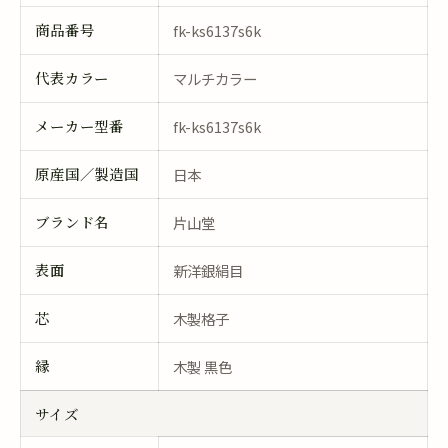
商品番号
fk-ks6137s6k
代表カラー
マルチカラー
メーカー型番
fk-ks6137s6k
原産国／製造国
日本
ブランド名
片山堂
表面
新洋銀絹目
芯
木製格子
縁
木製 黒色
サイズ